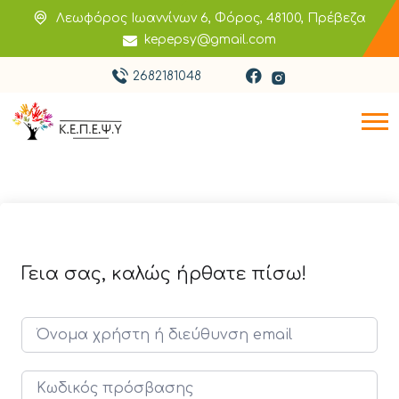
Λεωφόρος Ιωαννίνων 6, Φόρος, 48100, Πρέβεζα
kepepsy@gmail.com
2682181048
Γεια σας, καλώς ήρθατε πίσω!