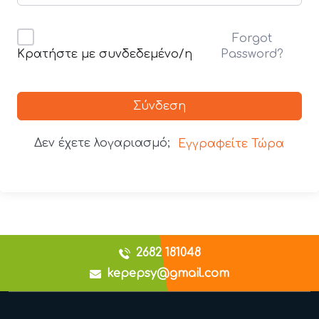
Forgot
Password?
Κρατήστε με συνδεδεμένο/η
Σύνδεση
Δεν έχετε λογαριασμό;
Εγγραφείτε Τώρα
2682 181048
kepepsy@gmail.com