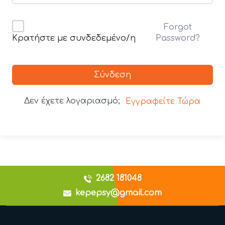
Forgot
Password?
Κρατήστε με συνδεδεμένο/η
Σύνδεση
Δεν έχετε λογαριασμό;
Εγγραφείτε Τώρα
2682 181048
kepepsy@gmail.com