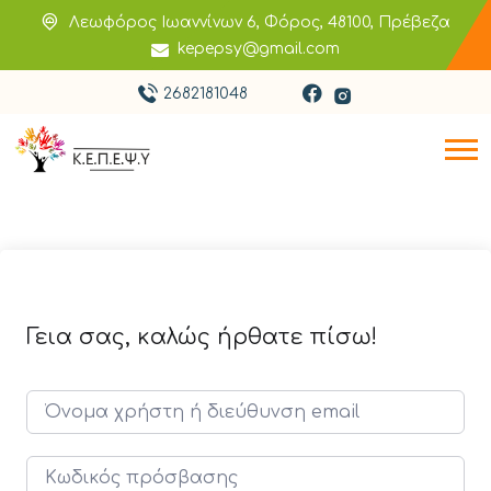
Λεωφόρος Ιωαννίνων 6, Φόρος, 48100, Πρέβεζα
kepepsy@gmail.com
2682181048
Γεια σας, καλώς ήρθατε πίσω!