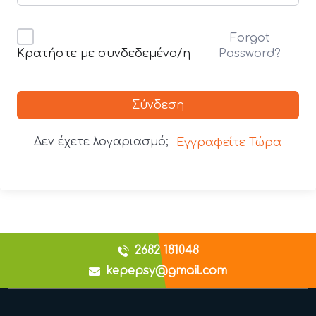
Forgot
Password?
Κρατήστε με συνδεδεμένο/η
Σύνδεση
Δεν έχετε λογαριασμό;
Εγγραφείτε Τώρα
2682 181048
kepepsy@gmail.com