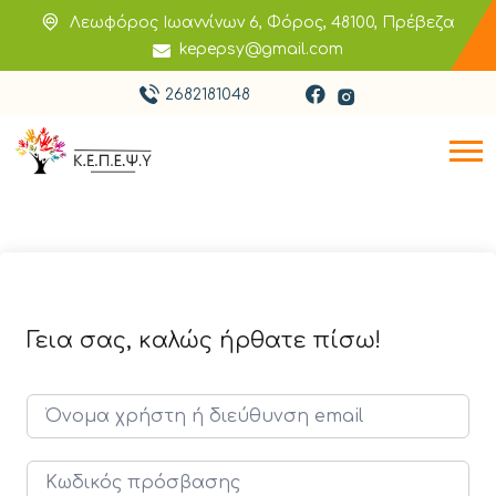
Λεωφόρος Ιωαννίνων 6, Φόρος, 48100, Πρέβεζα
kepepsy@gmail.com
2682181048
Γεια σας, καλώς ήρθατε πίσω!