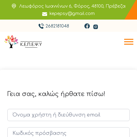
Λεωφόρος Ιωαννίνων 6, Φόρος, 48100, Πρέβεζα
kepepsy@gmail.com
2682181048
Γεια σας, καλώς ήρθατε πίσω!