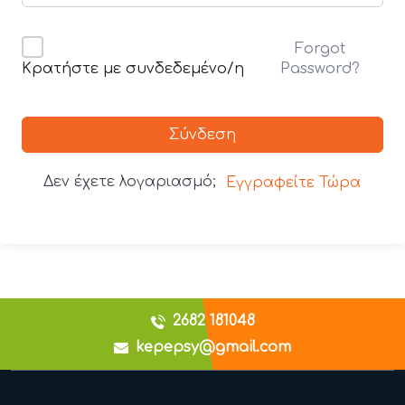
Forgot
Password?
Κρατήστε με συνδεδεμένο/η
Σύνδεση
Δεν έχετε λογαριασμό;
Εγγραφείτε Τώρα
2682 181048
kepepsy@gmail.com