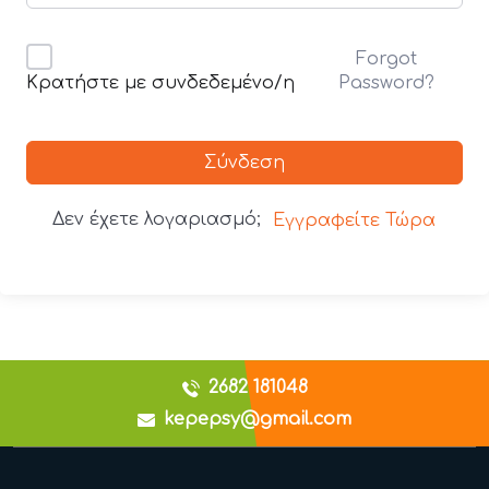
Forgot
Password?
Κρατήστε με συνδεδεμένο/η
Σύνδεση
Δεν έχετε λογαριασμό;
Εγγραφείτε Τώρα
2682 181048
kepepsy@gmail.com