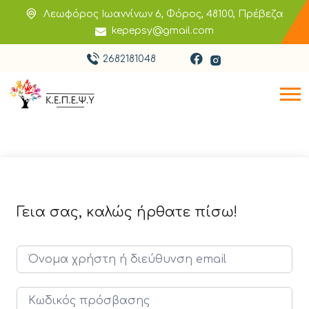
Λεωφόρος Ιωαννίνων 6, Φόρος, 48100, Πρέβεζα
kepepsy@gmail.com
2682181048
Γεια σας, καλώς ήρθατε πίσω!