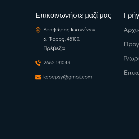
Επικοινωνήστε μαζί μας
Γρήγ
Αρχι
Λεοφώρος Ιωαννίνων
6, Φόρος, 48100,
Προ
Πρέβεζα
Γνωρ
2682 181048
Επικ
kepepsy@gmail.com