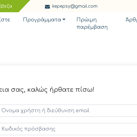
έβεζα
kepepsy@gmail.com
ίστε
Προγράμματα
Πρώιμη
Άρθ
παρέμβαση
εια σας, καλώς ήρθατε πίσω!