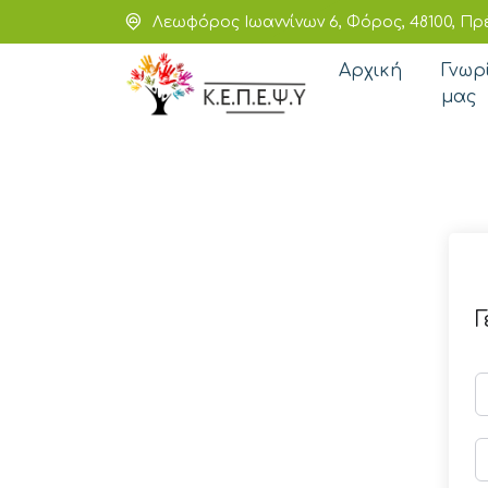
Λεωφόρος Ιωαννίνων 6, Φόρος, 48100, Πρ
Αρχική
Γνωρ
μας
Γ