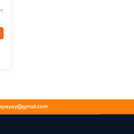
d?
epepsy@gmail.com