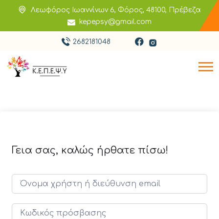
Λεωφόρος Ιωαννίνων 6, Φόρος, 48100, Πρέβεζα
kepepsy@gmail.com
2682181048
Γεια σας, καλώς ήρθατε πίσω!