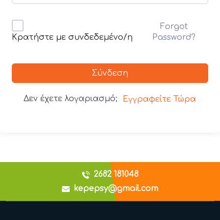
Forgot
Password?
Κρατήστε με συνδεδεμένο/η
Σύνδεση
Δεν έχετε λογαριασμό;
Εγγραφείτε Τώρα
2682 181048
kepepsy@gmail.com