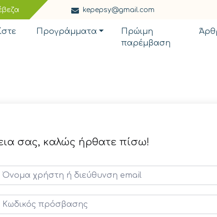
έβεζα
kepepsy@gmail.com
ίστε
Προγράμματα
Πρώιμη
Άρθ
παρέμβαση
εια σας, καλώς ήρθατε πίσω!