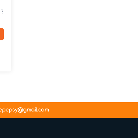
d?
epepsy@gmail.com