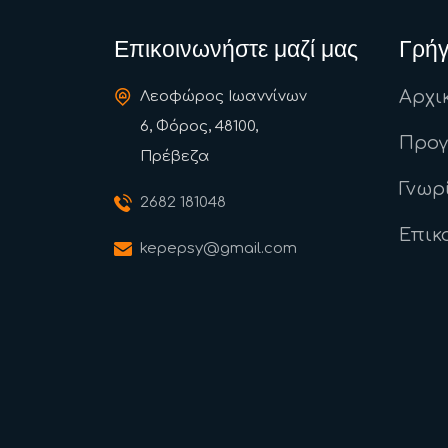
Επικοινωνήστε μαζί μας
Γρήγ
Αρχι
Λεοφώρος Ιωαννίνων
6, Φόρος, 48100,
Προ
Πρέβεζα
Γνωρ
2682 181048
Επικ
kepepsy@gmail.com