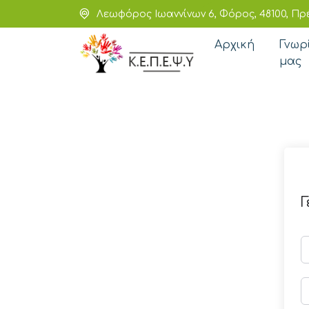
Λεωφόρος Ιωαννίνων 6, Φόρος, 48100, Πρ
Αρχική
Γνωρ
μας
Γ