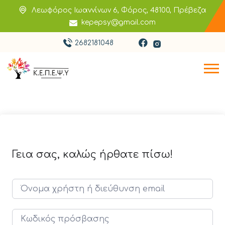
Λεωφόρος Ιωαννίνων 6, Φόρος, 48100, Πρέβεζα
kepepsy@gmail.com
2682181048
Γεια σας, καλώς ήρθατε πίσω!