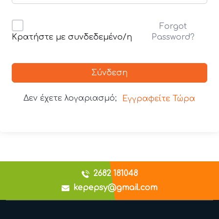
Forgot
Password?
Κρατήστε με συνδεδεμένο/η
Σύνδεση
Δεν έχετε λογαριασμό;
Εγγραφείτε Τώρα
2682 181048
kepepsy@gmail.com