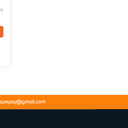
d?
epepsy@gmail.com