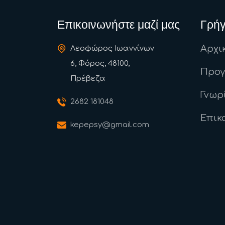
Επικοινωνήστε μαζί μας
Γρήγ
Αρχι
Λεοφώρος Ιωαννίνων
6, Φόρος, 48100,
Προ
Πρέβεζα
Γνωρ
2682 181048
Επικ
kepepsy@gmail.com