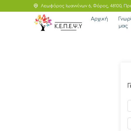
Λεωφόρος Ιωαννίνων 6, Φόρος, 48100, Πρ
Αρχική
Γνωρ
μας
Γ