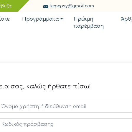
έβεζα
kepepsy@gmail.com
ίστε
Προγράμματα
Πρώιμη
Άρθ
παρέμβαση
εια σας, καλώς ήρθατε πίσω!