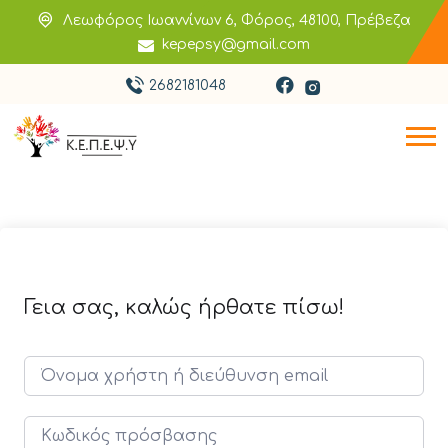
Λεωφόρος Ιωαννίνων 6, Φόρος, 48100, Πρέβεζα
kepepsy@gmail.com
2682181048
Γεια σας, καλώς ήρθατε πίσω!