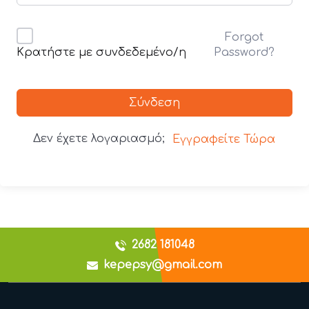
Forgot
Password?
Κρατήστε με συνδεδεμένο/η
Σύνδεση
Δεν έχετε λογαριασμό;
Εγγραφείτε Τώρα
2682 181048
kepepsy@gmail.com