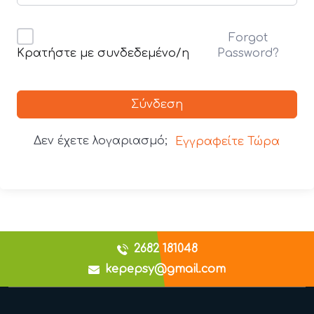
Forgot
Password?
Κρατήστε με συνδεδεμένο/η
Σύνδεση
Δεν έχετε λογαριασμό;
Εγγραφείτε Τώρα
2682 181048
kepepsy@gmail.com