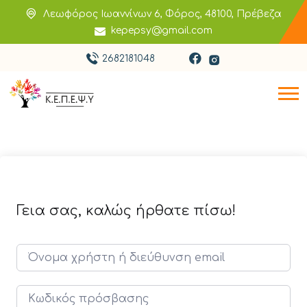
Λεωφόρος Ιωαννίνων 6, Φόρος, 48100, Πρέβεζα
kepepsy@gmail.com
2682181048
Γεια σας, καλώς ήρθατε πίσω!