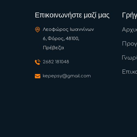
Επικοινωνήστε μαζί μας
Γρήγ
Αρχι
Λεοφώρος Ιωαννίνων
6, Φόρος, 48100,
Προ
Πρέβεζα
Γνωρ
2682 181048
Επικ
kepepsy@gmail.com