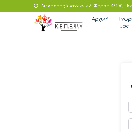
Λεωφόρος Ιωαννίνων 6, Φόρος, 48100, Πρ
Αρχική
Γνωρ
μας
Γ