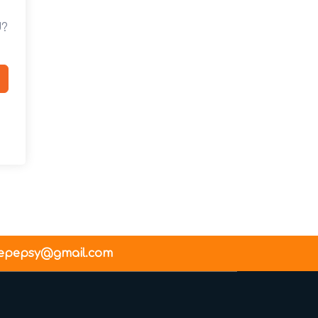
d?
epepsy@gmail.com