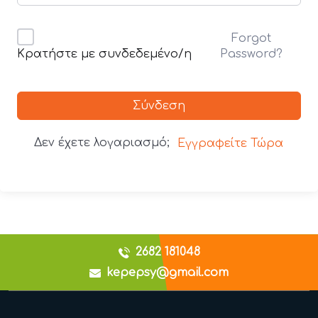
Forgot
Password?
Κρατήστε με συνδεδεμένο/η
Σύνδεση
Δεν έχετε λογαριασμό;
Εγγραφείτε Τώρα
2682 181048
kepepsy@gmail.com