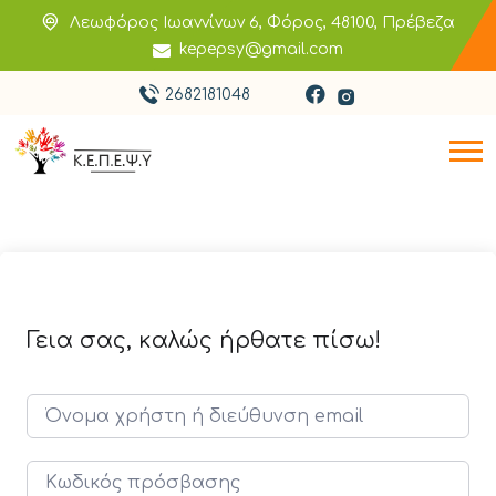
Λεωφόρος Ιωαννίνων 6, Φόρος, 48100, Πρέβεζα
kepepsy@gmail.com
2682181048
Γεια σας, καλώς ήρθατε πίσω!