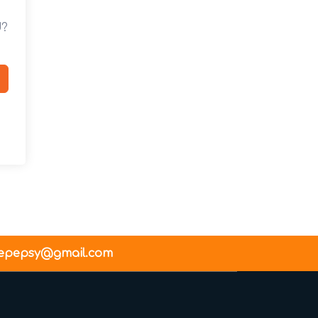
d?
epepsy@gmail.com