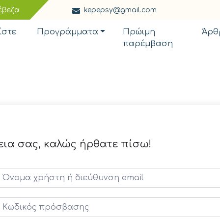
έβεζα
kepepsy@gmail.com
ίστε
Προγράμματα
Πρώιμη
Άρθ
παρέμβαση
εια σας, καλώς ήρθατε πίσω!