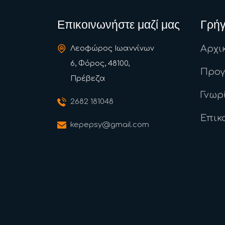
Επικοινωνήστε μαζί μας
Γρήγ
Αρχι
Λεοφώρος Ιωαννίνων
6, Φόρος, 48100,
Προ
Πρέβεζα
Γνωρ
2682 181048
Επικ
kepepsy@gmail.com