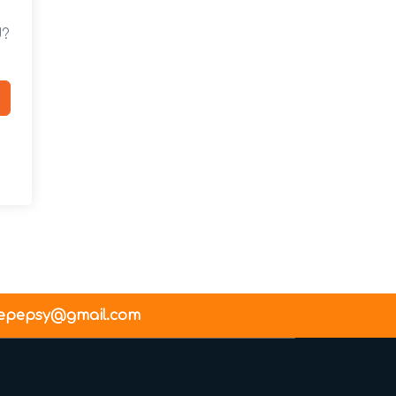
d?
epepsy@gmail.com