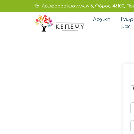
Λεωφόρος Ιωαννίνων 6, Φόρος, 48100, Πρ
Αρχική
Γνωρ
μας
Γ