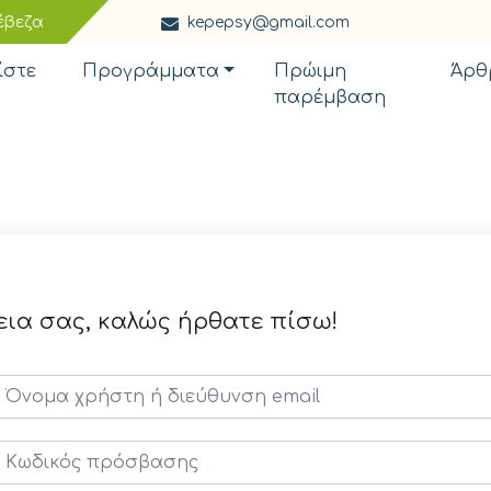
έβεζα
kepepsy@gmail.com
ίστε
Προγράμματα
Πρώιμη
Άρθ
παρέμβαση
εια σας, καλώς ήρθατε πίσω!