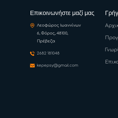
Επικοινωνήστε μαζί μας
Γρήγ
Αρχι
Λεοφώρος Ιωαννίνων
6, Φόρος, 48100,
Προ
Πρέβεζα
Γνωρ
2682 181048
Επικ
kepepsy@gmail.com