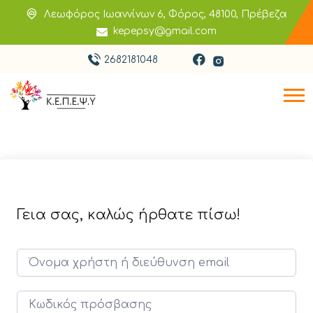
Λεωφόρος Ιωαννίνων 6, Φόρος, 48100, Πρέβεζα
kepepsy@gmail.com
2682181048
Γεια σας, καλώς ήρθατε πίσω!