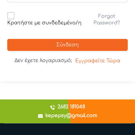
Forgot
Password?
Κρατήστε με συνδεδεμένο/η
Σύνδεση
Δεν έχετε λογαριασμό;
Εγγραφείτε Τώρα
2682 181048
kepepsy@gmail.com