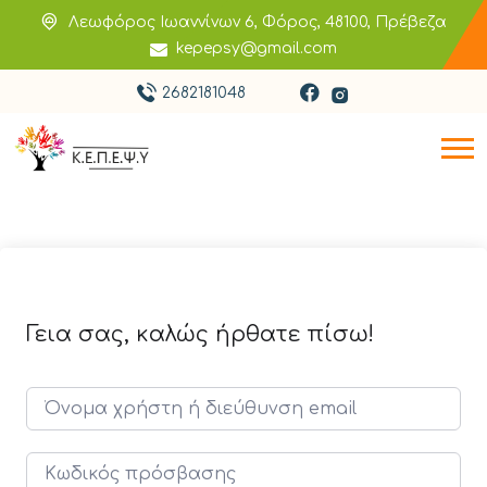
Λεωφόρος Ιωαννίνων 6, Φόρος, 48100, Πρέβεζα
kepepsy@gmail.com
2682181048
Γεια σας, καλώς ήρθατε πίσω!