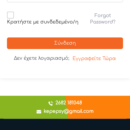
Forgot
Password?
Κρατήστε με συνδεδεμένο/η
Σύνδεση
Δεν έχετε λογαριασμό;
Εγγραφείτε Τώρα
2682 181048
kepepsy@gmail.com