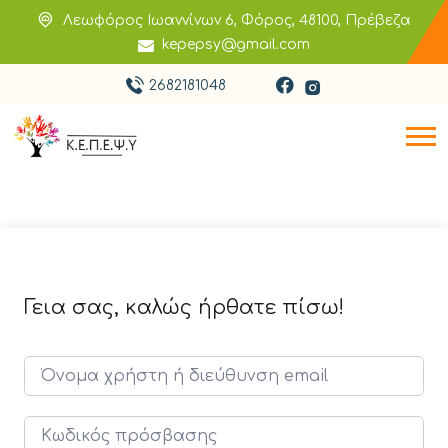
Λεωφόρος Ιωαννίνων 6, Φόρος, 48100, Πρέβεζα
kepepsy@gmail.com
2682181048
Γεια σας, καλώς ήρθατε πίσω!