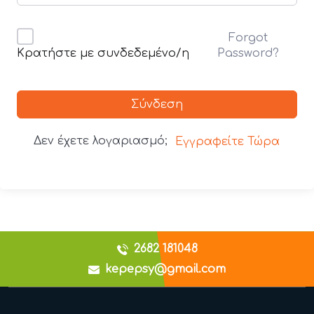
Forgot
Password?
Κρατήστε με συνδεδεμένο/η
Σύνδεση
Δεν έχετε λογαριασμό;
Εγγραφείτε Τώρα
2682 181048
kepepsy@gmail.com