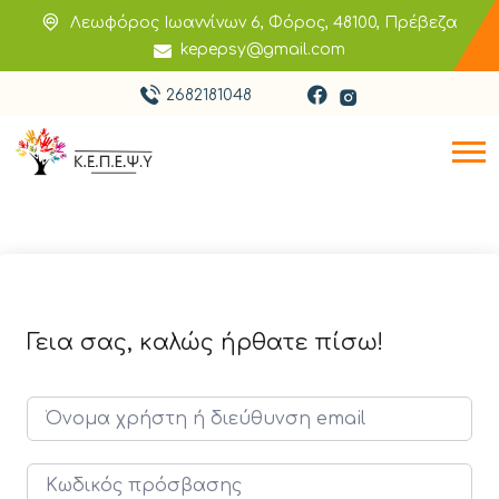
Λεωφόρος Ιωαννίνων 6, Φόρος, 48100, Πρέβεζα
kepepsy@gmail.com
2682181048
Γεια σας, καλώς ήρθατε πίσω!