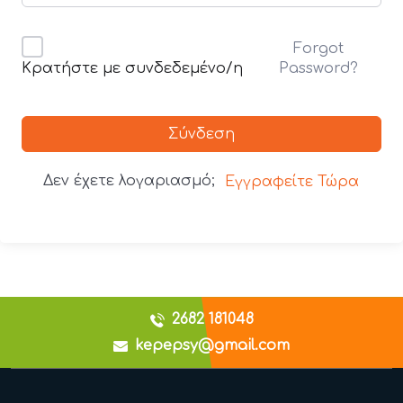
Forgot
Password?
Κρατήστε με συνδεδεμένο/η
Σύνδεση
Δεν έχετε λογαριασμό;
Εγγραφείτε Τώρα
2682 181048
kepepsy@gmail.com