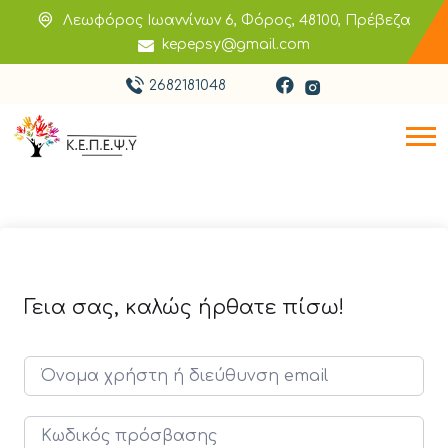
Λεωφόρος Ιωαννίνων 6, Φόρος, 48100, Πρέβεζα
kepepsy@gmail.com
2682181048
Γεια σας, καλώς ήρθατε πίσω!