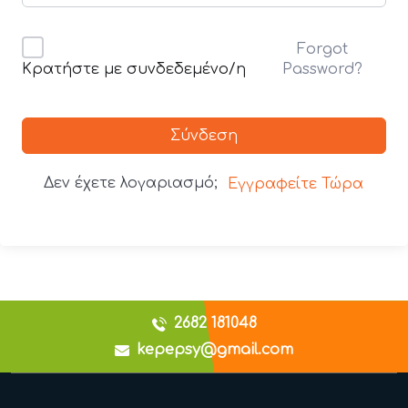
Forgot
Password?
Κρατήστε με συνδεδεμένο/η
Σύνδεση
Δεν έχετε λογαριασμό;
Εγγραφείτε Τώρα
2682 181048
kepepsy@gmail.com