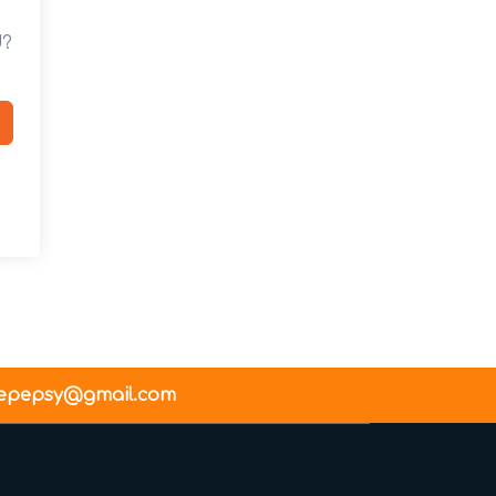
d?
epepsy@gmail.com