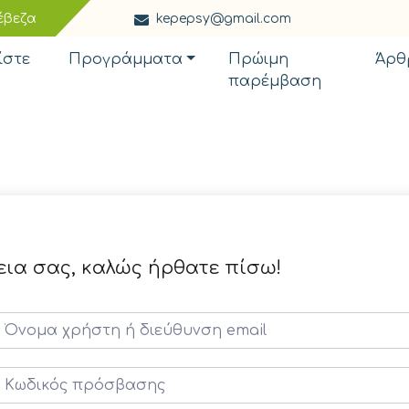
έβεζα
kepepsy@gmail.com
ίστε
Προγράμματα
Πρώιμη
Άρθ
παρέμβαση
εια σας, καλώς ήρθατε πίσω!