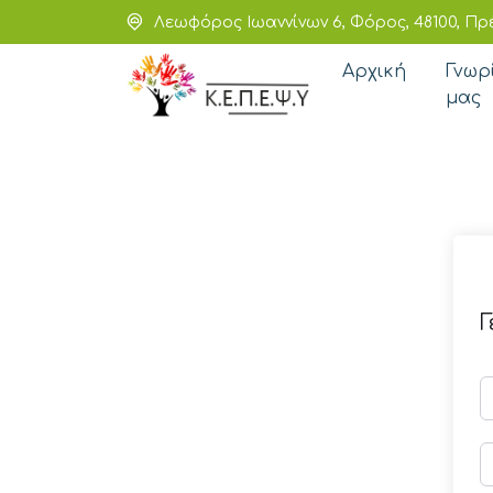
Λεωφόρος Ιωαννίνων 6, Φόρος, 48100, Πρ
Αρχική
Γνωρ
μας
Γ