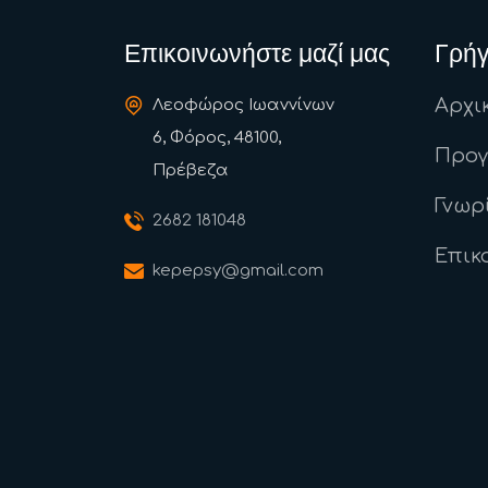
Επικοινωνήστε μαζί μας
Γρήγ
Αρχι
Λεοφώρος Ιωαννίνων
6, Φόρος, 48100,
Προ
Πρέβεζα
Γνωρ
2682 181048
Επικ
kepepsy@gmail.com