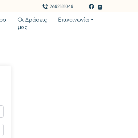
2682181048
ρα
Οι Δράσεις
Επικοινωνία
μας