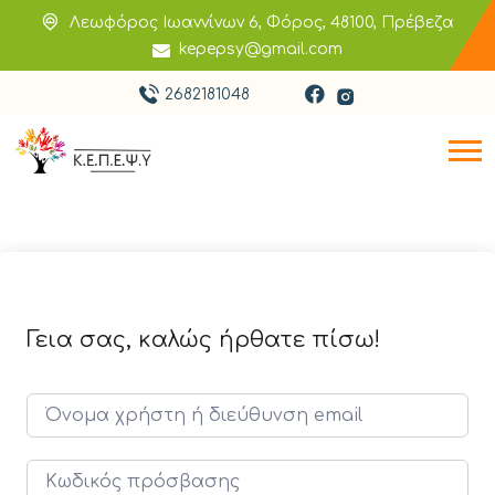
Λεωφόρος Ιωαννίνων 6, Φόρος, 48100, Πρέβεζα
kepepsy@gmail.com
2682181048
Γεια σας, καλώς ήρθατε πίσω!