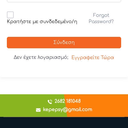
Forgot
Password?
Κρατήστε με συνδεδεμένο/η
Σύνδεση
Δεν έχετε λογαριασμό;
Εγγραφείτε Τώρα
2682 181048
kepepsy@gmail.com