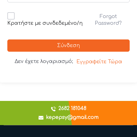
Forgot
Password?
Κρατήστε με συνδεδεμένο/η
Σύνδεση
Δεν έχετε λογαριασμό;
Εγγραφείτε Τώρα
2682 181048
kepepsy@gmail.com