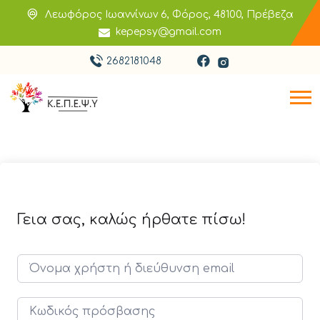
Λεωφόρος Ιωαννίνων 6, Φόρος, 48100, Πρέβεζα
kepepsy@gmail.com
2682181048
Γεια σας, καλώς ήρθατε πίσω!