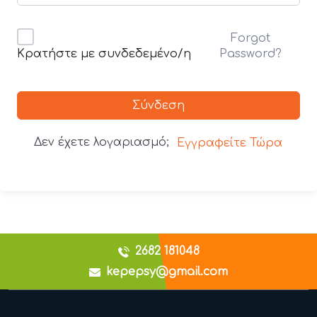
Forgot
Password?
Κρατήστε με συνδεδεμένο/η
Σύνδεση
Δεν έχετε λογαριασμό;
Εγγραφείτε Τώρα
2682 181048
kepepsy@gmail.com