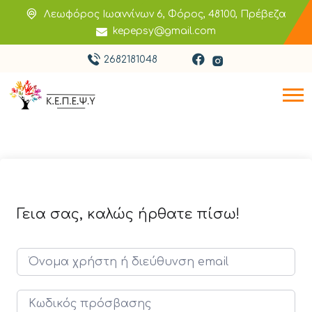
Λεωφόρος Ιωαννίνων 6, Φόρος, 48100, Πρέβεζα
kepepsy@gmail.com
2682181048
Γεια σας, καλώς ήρθατε πίσω!