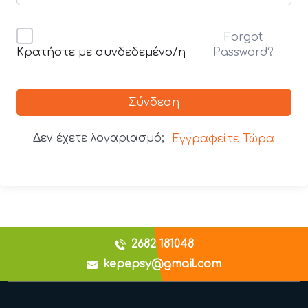
Forgot
Password?
Κρατήστε με συνδεδεμένο/η
Σύνδεση
Δεν έχετε λογαριασμό;
Εγγραφείτε Τώρα
2682 181048
kepepsy@gmail.com