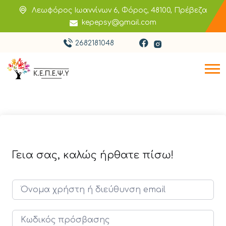
Λεωφόρος Ιωαννίνων 6, Φόρος, 48100, Πρέβεζα
kepepsy@gmail.com
2682181048
Γεια σας, καλώς ήρθατε πίσω!