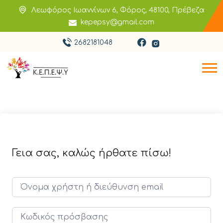
Λεωφόρος Ιωαννίνων 6, Φόρος, 48100, Πρέβεζα
kepepsy@gmail.com
2682181048
Γεια σας, καλώς ήρθατε πίσω!