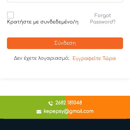
Forgot
Password?
Κρατήστε με συνδεδεμένο/η
Σύνδεση
Δεν έχετε λογαριασμό;
Εγγραφείτε Τώρα
2682 181048
kepepsy@gmail.com