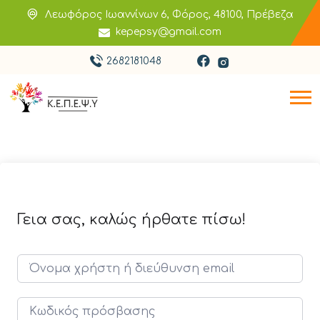
Λεωφόρος Ιωαννίνων 6, Φόρος, 48100, Πρέβεζα
kepepsy@gmail.com
2682181048
Γεια σας, καλώς ήρθατε πίσω!