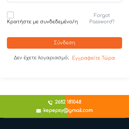
Forgot
Password?
Κρατήστε με συνδεδεμένο/η
Σύνδεση
Δεν έχετε λογαριασμό;
Εγγραφείτε Τώρα
2682 181048
kepepsy@gmail.com