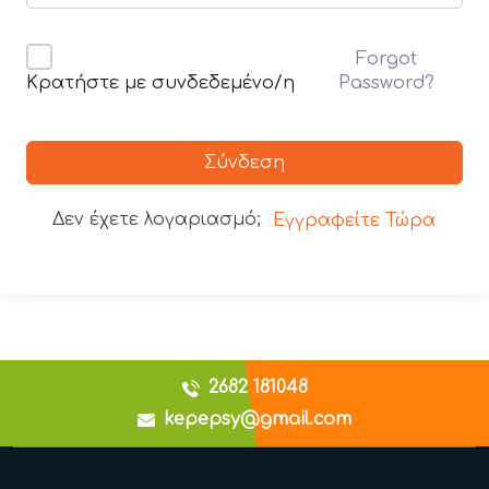
Forgot
Password?
Κρατήστε με συνδεδεμένο/η
Σύνδεση
Δεν έχετε λογαριασμό;
Εγγραφείτε Τώρα
2682 181048
kepepsy@gmail.com