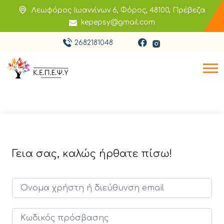
Λεωφόρος Ιωαννίνων 6, Φόρος, 48100, Πρέβεζα
kepepsy@gmail.com
2682181048
Γεια σας, καλώς ήρθατε πίσω!