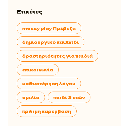
Ετικέτες
messy play Πρέβεζα
δημιουργικό παιχνίδι
δραστηριότητες για παιδιά
επικοινωνία
καθυστέρηση λόγου
ομιλία
παιδί 3 ετών
πρώιμη παρέμβαση