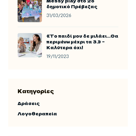
Messy play στο 2ο
δημοτικό Πρέβεζας
31/03/2026
«Το παιδί μου δε μιλάει…Θα
περιμένω μέxρι τα 3.» –
Καλύτερα όxι!
19/11/2023
Κατηγορίες
Δράσεις
Λογοθεραπεία