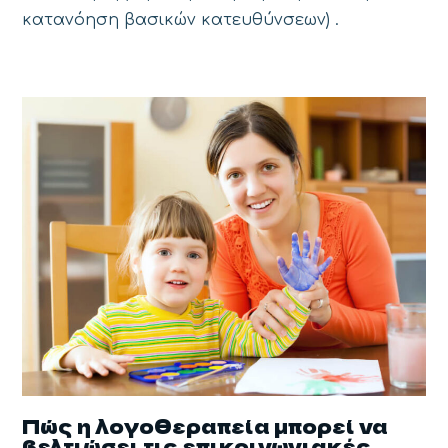
κατανόηση βασικών κατευθύνσεων) .
Πώς η λογοθεραπεία μπορεί να
βελτιώσει τις επικοινωνιακές