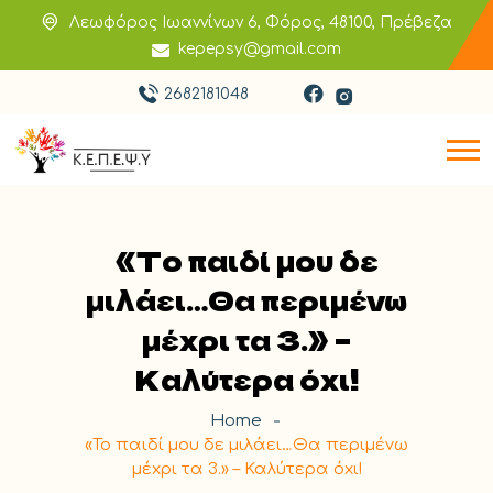
Λεωφόρος Ιωαννίνων 6, Φόρος, 48100, Πρέβεζα
kepepsy@gmail.com
2682181048
«Το παιδί μου δε
μιλάει…Θα περιμένω
μέxρι τα 3.» –
Καλύτερα όxι!
Home
«Το παιδί μου δε μιλάει…Θα περιμένω
μέxρι τα 3.» – Καλύτερα όxι!