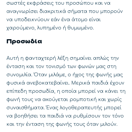
σωστές εκφράσεις του προσώπου και να
αναγνωρίσει διακριτικά σήματα που μπορούν
να υποδεικνύουν εάν ένα άτομο είναι
χαρούμενο, λυπημένο ή θυμωμένο.
Προσωδία
Αυτή η φανταχτερή λέξη σημαίνει απλώς την
ένταση και τον τονισμό των φωνών μας στη
συνομιλία. Όταν μιλάμε, ο ήχος της φωνής μας
φυσικά ανεβοκατεβαίνει. Μερικά παιδιά έχουν
επίπεδη προσωδία, η οποία μπορεί να κάνει τη
φωνή τους να ακούγεται ρομποτική και χωρίς
συναισθήματα. Ένας λογοθεραπευτής μπορεί
να βοηθήσει τα παιδιά να ρυθμίσουν τον τόνο
και την ένταση της φωνής τους όταν μιλούν.