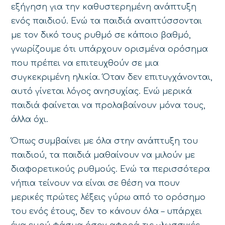
εξήγηση για την καθυστερημένη ανάπτυξη
ενός παιδιού. Ενώ τα παιδιά αναπτύσσονται
με τον δικό τους ρυθμό σε κάποιο βαθμό,
γνωρίζουμε ότι υπάρχουν ορισμένα ορόσημα
που πρέπει να επιτευχθούν σε μια
συγκεκριμένη ηλικία. Όταν δεν επιτυγχάνονται,
αυτό γίνεται λόγος ανησυχίας. Ενώ μερικά
παιδιά φαίνεται να προλαβαίνουν μόνα τους,
άλλα όχι.
Όπως συμβαίνει με όλα στην ανάπτυξη του
παιδιού, τα παιδιά μαθαίνουν να μιλούν με
διαφορετικούς ρυθμούς. Ενώ τα περισσότερα
νήπια τείνουν να είναι σε θέση να πουν
μερικές πρώτες λέξεις γύρω από το ορόσημο
του ενός έτους, δεν το κάνουν όλα – υπάρχει