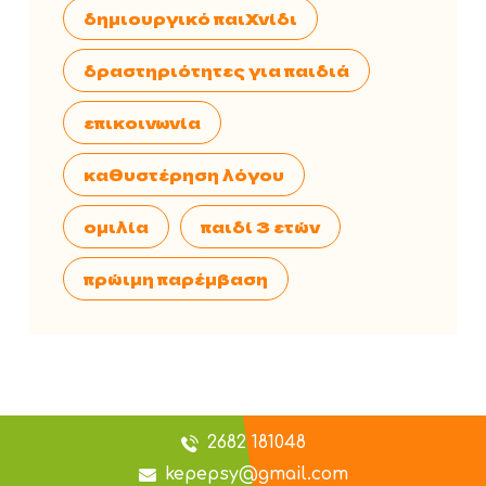
δημιουργικό παιχνίδι
δραστηριότητες για παιδιά
επικοινωνία
καθυστέρηση λόγου
ομιλία
παιδί 3 ετών
πρώιμη παρέμβαση
2682 181048
kepepsy@gmail.com