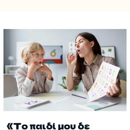
«Το παιδί μου δε