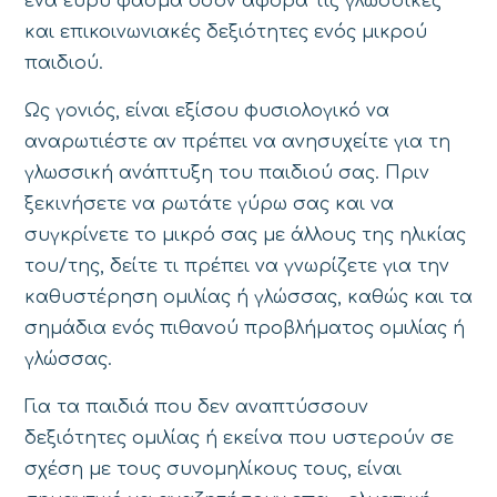
ένα ευρύ φάσμα όσον αφορά τις γλωσσικές
και επικοινωνιακές δεξιότητες ενός μικρού
παιδιού.
Ως γονιός, είναι εξίσου φυσιολογικό να
αναρωτιέστε αν πρέπει να ανησυχείτε για τη
γλωσσική ανάπτυξη του παιδιού σας. Πριν
ξεκινήσετε να ρωτάτε γύρω σας και να
συγκρίνετε το μικρό σας με άλλους της ηλικίας
του/της, δείτε τι πρέπει να γνωρίζετε για την
καθυστέρηση ομιλίας ή γλώσσας, καθώς και τα
σημάδια ενός πιθανού προβλήματος ομιλίας ή
γλώσσας.
Για τα παιδιά που δεν αναπτύσσουν
δεξιότητες ομιλίας ή εκείνα που υστερούν σε
σχέση με τους συνομηλίκους τους, είναι