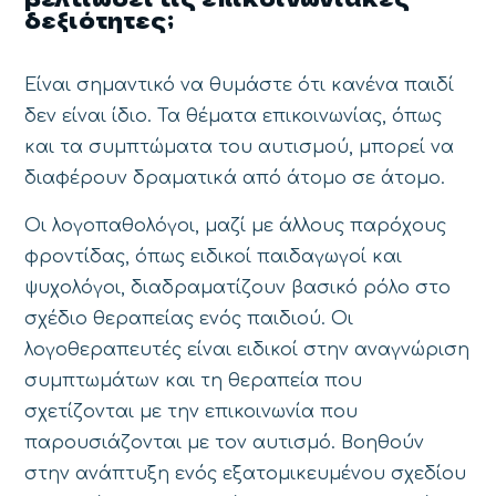
δεξιότητες;
Είναι σημαντικό να θυμάστε ότι κανένα παιδί
δεν είναι ίδιο. Τα θέματα επικοινωνίας, όπως
και τα συμπτώματα του αυτισμού, μπορεί να
διαφέρουν δραματικά από άτομο σε άτομο.
Οι λογοπαθολόγοι, μαζί με άλλους παρόχους
φροντίδας, όπως ειδικοί παιδαγωγοί και
ψυχολόγοι, διαδραματίζουν βασικό ρόλο στο
σχέδιο θεραπείας ενός παιδιού. Οι
λογοθεραπευτές είναι ειδικοί στην αναγνώριση
συμπτωμάτων και τη θεραπεία που
σχετίζονται με την επικοινωνία που
παρουσιάζονται με τον αυτισμό. Βοηθούν
στην ανάπτυξη ενός εξατομικευμένου σχεδίου