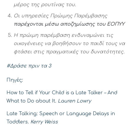
μέρος της ρουτίνας του.
Οι υπηρεσίες Πρώιμης Παρέμβασης
παρέχονται μέσω αποζημίωσης του ΕΟΠΥΥ
Η πρώιμη παρέμβαση ενδυναμώνει τις
οικογένειες να βοηθήσουν το παιδί τους να
φτάσει στις πραγματικές του δυνατότητες.
#Δράσε πριν τα 3
Πηγές:
How to Tell if Your Child is a Late Talker – And
What to Do about It.
Lauren Lowry
Late Talking: Speech or Language Delays in
Toddlers.
Kerry Weiss