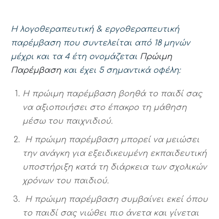
Η λογοθεραπευτική & εργοθεραπευτική
παρέμβαση που συντελείται από 18 μηνών
μέχρι και τα 4 έτη ονομάζεται
Πρώιμη
Παρέμβαση
και έχει 5 σημαντικά οφέλη:
Η πρώιμη παρέμβαση βοηθά το παιδί σας
να αξιοποιήσει στο έπακρο τη μάθηση
μέσω του παιχνιδιού.
Η πρώιμη παρέμβαση μπορεί να μειώσει
την ανάγκη για εξειδικευμένη εκπαιδευτική
υποστήριξη κατά τη διάρκεια των σχολικών
χρόνων του παιδιού.
Η πρώιμη παρέμβαση συμβαίνει εκεί όπου
το παιδί σας νιώθει πιο άνετα και γίνεται