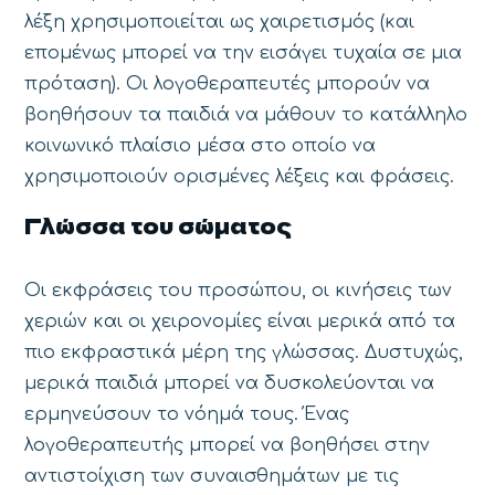
λέξη χρησιμοποιείται ως χαιρετισμός (και
επομένως μπορεί να την εισάγει τυχαία σε μια
πρόταση). Οι λογοθεραπευτές μπορούν να
βοηθήσουν τα παιδιά να μάθουν το κατάλληλο
κοινωνικό πλαίσιο μέσα στο οποίο να
χρησιμοποιούν ορισμένες λέξεις και φράσεις.
Γλώσσα του σώματος
Οι εκφράσεις του προσώπου, οι κινήσεις των
χεριών και οι χειρονομίες είναι μερικά από τα
πιο εκφραστικά μέρη της γλώσσας. Δυστυχώς,
μερικά παιδιά μπορεί να δυσκολεύονται να
ερμηνεύσουν το νόημά τους. Ένας
λογοθεραπευτής μπορεί να βοηθήσει στην
αντιστοίχιση των συναισθημάτων με τις